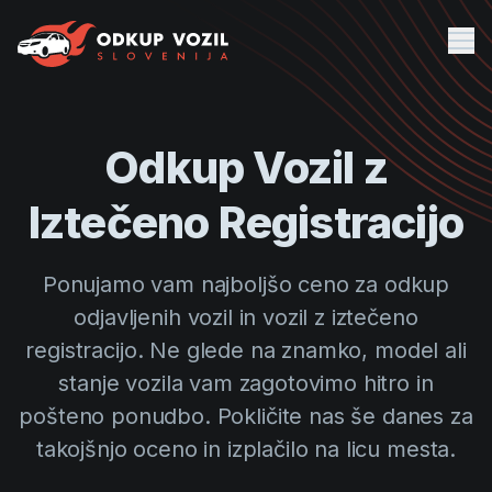
Me
Vrste Odkupa
Odkup Vozil z
Lokacije Odkupa
Iztečeno Registracijo
Ponujamo vam najboljšo ceno za odkup
odjavljenih vozil in vozil z iztečeno
registracijo. Ne glede na znamko, model ali
stanje vozila vam zagotovimo hitro in
pošteno ponudbo. Pokličite nas še danes za
takojšnjo oceno in izplačilo na licu mesta.